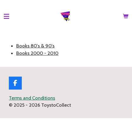
Ga
direct
naar
de
hoofdinhoud
Books 80's & 90's
Books 2000 - 2010
F
a
c
Terms and Conditions
e
© 2025 - 2026 ToystoCollect
b
o
o
k