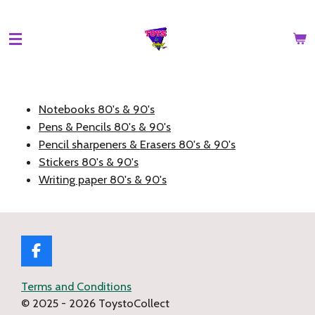
Ga
direct
naar
de
hoofdinhoud
Notebooks 80's & 90's
Pens & Pencils 80's & 90's
Pencil sharpeners & Erasers 80's & 90's
Stickers 80's & 90's
Writing paper 80's & 90's
F
a
c
Terms and Conditions
e
© 2025 - 2026 ToystoCollect
b